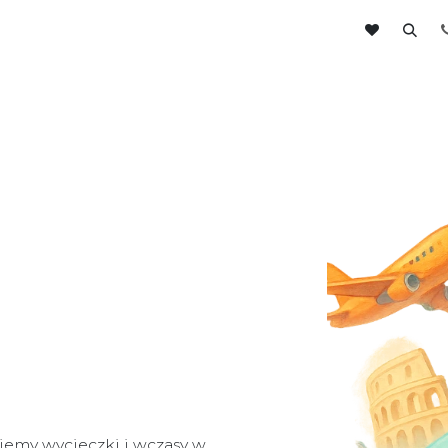
ntaktuj się z nami
Do pobrania
ujemy wycieczki i wczasy w