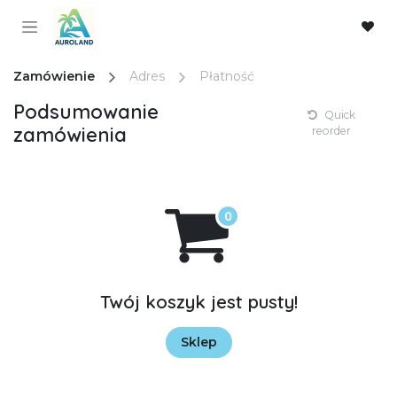
Skip to Content
Zamówienie
Adres
Płatność
Podsumowanie
Quick
zamówienia
reorder
Twój koszyk jest pusty!
Sklep