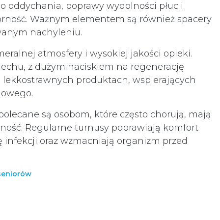
go oddychania, poprawy wydolności płuc i
orność. Ważnym elementem są również spacery
wanym nachyleniu.
eralnej atmosfery i wysokiej jakości opieki.
iechu, z dużym naciskiem na regenerację
a lekkostrawnych produktach, wspierających
ciowego.
polecane są osobom, które często chorują, mają
lność. Regularne turnusy poprawiają komfort
ę infekcji oraz wzmacniają organizm przed
 seniorów