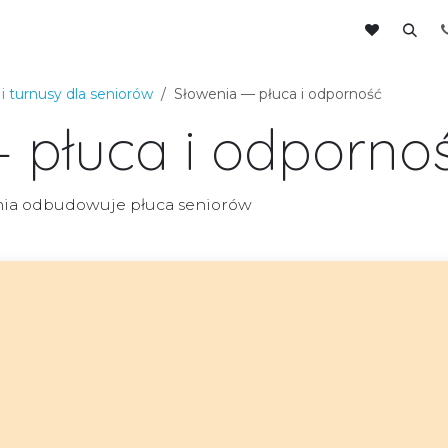
ntaktuj się z nami
Do pobrania
i turnusy dla seniorów
Słowenia — płuca i odporność
 płuca i odporno
nia odbudowuje płuca seniorów