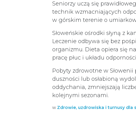
Seniorzy uczą się prawidłowe
technik wzmacniających odp
w górskim terenie o umiarko
Słoweńskie ośrodki słyną z kam
Leczenie odbywa się bez pośp
organizmu. Dieta opiera się n
pracę płuc i układu odpornoś
Pobyty zdrowotne w Słowenii 
duszności lub osłabioną wydo
oddychania, zmniejszają liczb
kolejnymi sezonami.
w
Zdrowie, uzdrowiska i turnusy dla