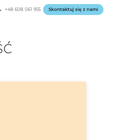
+48
608 061 955
Skontaktuj się z nami
ść