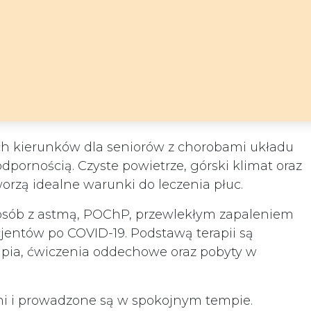
ych kierunków dla seniorów z chorobami układu
ornością. Czyste powietrze, górski klimat oraz
orzą idealne warunki do leczenia płuc.
osób z astmą, POChP, przewlekłym zapaleniem
acjentów po COVID-19. Podstawą terapii są
apia, ćwiczenia oddechowe oraz pobyty w
dni i prowadzone są w spokojnym tempie.