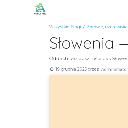
Skip to Content
Strona główna
Oferta
Blog
Sko
Wszystkie Blogi
Zdrowie, uzdrowiska 
Słowenia —
Oddech bez duszności. Jak Słowe
19 grudnia 2025
przez
Administrator