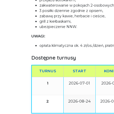
przejazd autokarem,
zakwaterowanie w pokojach 2-osobowych
3 posiłki dziennie zgodnie z opisem,
zabawę przy kawie, herbacie i cieście,
grill z kiełbaskami,
ubezpieczenie NNW.
UWAGI:
opłata klimatyczna ok. 4 zł/os./dzień, pła
Dostępne turnusy
TURNUS
START
KON
1
2026-07-01
2026-0
2
2026-08-24
2026-0