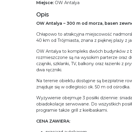
Miejsce:
OW Antalya
Opis
OW Antalya – 300 m od morza, basen zewnęt
Chłapowo to atrakcyjna miejscowość nadmorsk
40 km od Trójmiasta, znana z pięknej plaży z 
OW Antalya to kompleks dwóch budynków z 
rozmieszczone są na wysokim parterze oraz d
czajniki, szklanki, TV, balkony oraz łazienki z
dwa ręczniki.
Na terenie obiektu dostępne są bezpłatnie row
znajduje się w odległości ok. 50 m od ośrodka.
Wyżywienie obejmuje 3 posiłki dziennie: śniada
obiadokolacje serwowane. Do wszystkich posi
programie także grill z kiełbaskami.
CENA ZAWIERA: