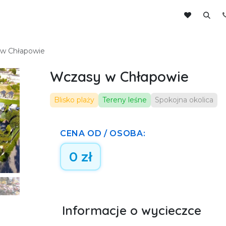
ntaktuj się z nami
Do pobrania
w Chłapowie
Wczasy w Chłapowie
Blisko plaży
Tereny leśne
Spokojna okolica
CENA OD / OSOBA:
0
zł
Informacje o wycieczce