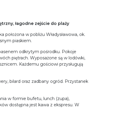
rzny, łagodne zejście do plaży
a położona w pobliżu Władysławowa, ok.
jasnym piaskiem.
basenem odkrytym pośrodku. Pokoje
wóch piętrach. Wyposażone są w lodówki,
 prysznicem. Każdemu gościowi przysługują
ery, bilard oraz zadbany ogród. Przystanek
nia w formie bufetu, lunch (zupa),
łków dostępna jest kawa z ekspresu. W