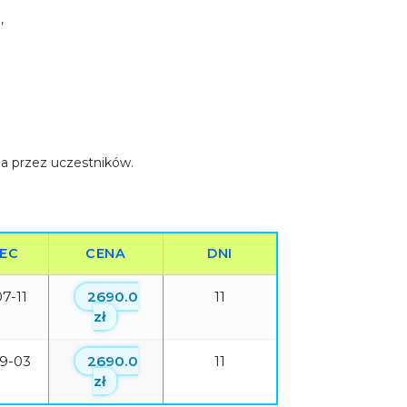
,
tna przez uczestników.
IEC
CENA
DNI
7-11
2690.0
11
zł
9-03
2690.0
11
zł