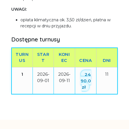
UWAGI:
opłata klimatyczna ok. 3,50 zł/dzień, płatna w
recepcji w dniu przyjazdu.
Dostępne turnusy
TURN
STAR
KONI
US
T
EC
CENA
DNI
1
2026-
2026-
24
11
09-01
09-11
90.0
zł