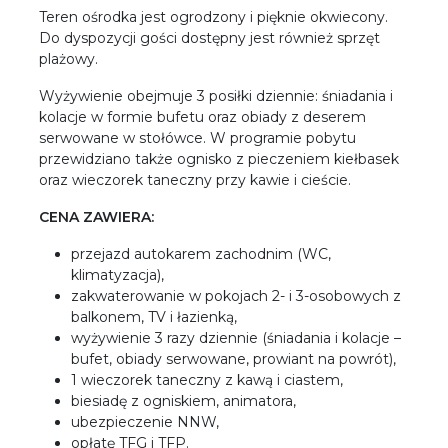
Teren ośrodka jest ogrodzony i pięknie okwiecony.
Do dyspozycji gości dostępny jest również sprzęt
plażowy.
Wyżywienie obejmuje 3 posiłki dziennie: śniadania i
kolacje w formie bufetu oraz obiady z deserem
serwowane w stołówce. W programie pobytu
przewidziano także ognisko z pieczeniem kiełbasek
oraz wieczorek taneczny przy kawie i cieście.
CENA ZAWIERA:
przejazd autokarem zachodnim (WC,
klimatyzacja),
zakwaterowanie w pokojach 2- i 3-osobowych z
balkonem, TV i łazienką,
wyżywienie 3 razy dziennie (śniadania i kolacje –
bufet, obiady serwowane, prowiant na powrót),
1 wieczorek taneczny z kawą i ciastem,
biesiadę z ogniskiem, animatora,
ubezpieczenie NNW,
opłatę TFG i TFP.